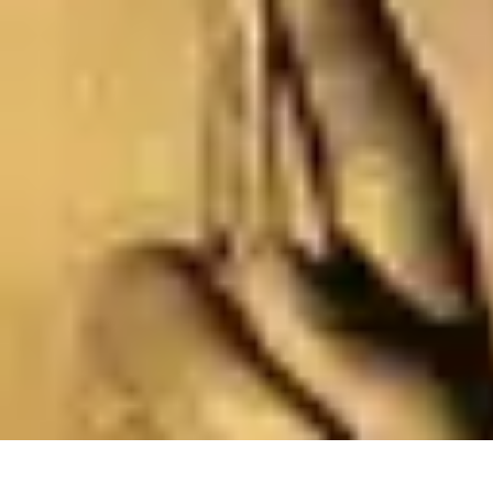
Intervention Plombier
Conseils
Avis Experts
Problèmes Communs
Comparatifs
Outillage
Intervention Plombier