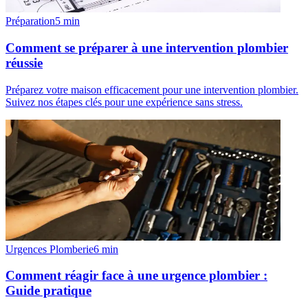
Préparation
5
min
Comment se préparer à une intervention plombier
réussie
Préparez votre maison efficacement pour une intervention plombier.
Suivez nos étapes clés pour une expérience sans stress.
Urgences Plomberie
6
min
Comment réagir face à une urgence plombier :
Guide pratique