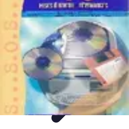
Intervention Plombier
Conseils
Avis Experts
Problèmes Communs
Comparatifs
Outillage
Intervention Plombier