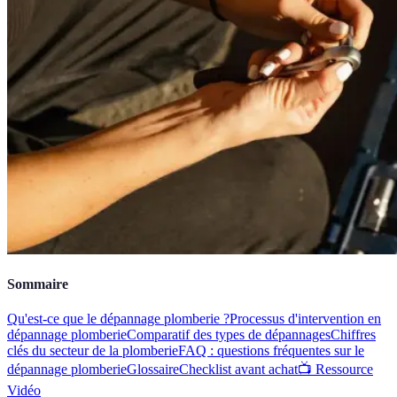
Sommaire
Qu'est-ce que le dépannage plomberie ?
Processus d'intervention en
dépannage plomberie
Comparatif des types de dépannages
Chiffres
clés du secteur de la plomberie
FAQ : questions fréquentes sur le
dépannage plomberie
Glossaire
Checklist avant achat
📺 Ressource
Vidéo