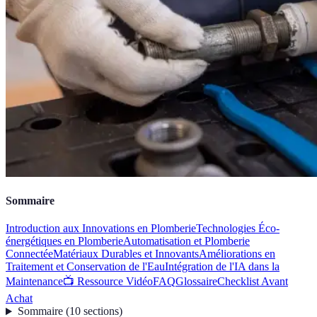
Sommaire
Introduction aux Innovations en Plomberie
Technologies Éco-
énergétiques en Plomberie
Automatisation et Plomberie
Connectée
Matériaux Durables et Innovants
Améliorations en
Traitement et Conservation de l'Eau
Intégration de l'IA dans la
Maintenance
📺 Ressource Vidéo
FAQ
Glossaire
Checklist Avant
Achat
Sommaire
(
10
sections
)