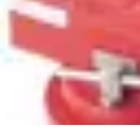
Intervention Plombier
Conseils
Avis Experts
Problèmes Communs
Comparatifs
Outillage
Intervention Plombier