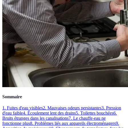
Sommaire
1. Fuites d'eau visibles
2. Mauvaises odeurs persistantes
3. Pression
d'eau faible
4. Écoulement lent des drains
5. Toilettes bouchées
6.
Bruits étranges dans les canalisations
7. Le chauffe-eau ne
fonctionne plus
8. Problèmes liés aux appareils électroménagers
9.