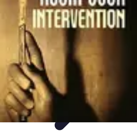
Intervention Plombier
Conseils
Avis Experts
Problèmes Communs
Comparatifs
Outillage
Intervention Plombier