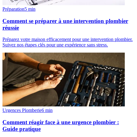
Préparation
5
min
Comment se préparer à une intervention plombier
réussie
Préparez votre maison efficacement pour une intervention plombier.
Suivez nos étapes clés pour une expérience sans stress.
Urgences Plomberie
6
min
Comment réagir face à une urgence plombier :
Guide pratique