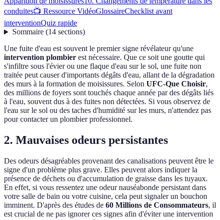
Apparition de moisissures
10. Changements de température dans les
conduites
📺 Ressource Vidéo
Glossaire
Checklist avant
intervention
Quiz rapide
Sommaire
(
14
sections
)
Une fuite d'eau est souvent le premier signe révélateur qu'une
intervention plombier
est nécessaire. Que ce soit une goutte qui
s'infiltre sous l'évier ou une flaque d'eau sur le sol, une fuite non
traitée peut causer d'importants dégâts d'eau, allant de la dégradation
des murs à la formation de moisissures. Selon
UFC-Que Choisir
,
des millions de foyers sont touchés chaque année par des dégâts liés
à l'eau, souvent dus à des fuites non détectées. Si vous observez de
l'eau sur le sol ou des taches d'humidité sur les murs, n'attendez pas
pour contacter un plombier professionnel.
2. Mauvaises odeurs persistantes
Des odeurs désagréables provenant des canalisations peuvent être le
signe d'un problème plus grave. Elles peuvent alors indiquer la
présence de déchets ou d'accumulation de graisse dans les tuyaux.
En effet, si vous ressentez une odeur nauséabonde persistant dans
votre salle de bain ou votre cuisine, cela peut signaler un bouchon
imminent. D'après des études de
60 Millions de Consommateurs
, il
est crucial de ne pas ignorer ces signes afin d'éviter une intervention