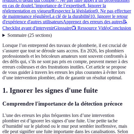
résidus
Un détail qui compte
7. Ne pas faire appel à un professionnel
en cas de doute
L’importance de l’expertise
8. Ignorer la
réglementation en vigueur
Respectez la législation
9. Ne pas effectuer
de maintenance régulière
La clé de la durabilité
10. Ignorer le retour
d'expérience d'autres utilisateurs
Apprenez des erreurs des autres
📝
Checklist avant d'intervenir
Glossaire
📺 Ressource Vidéo
Conclusion
Sommaire
(
25
sections
)
Lorsque l’on entreprend des travaux de plomberie, il est crucial de
s’assurer que tout se déroule sans accros. En 2026, les plombiers
professionnels et les bricoleurs amateurs sont souvent confrontés à
des défis qui, s’ils ne sont pas pris en compte, peuvent mener à des
erreurs coûteuses et des frustrations inutiles. Cet article se propose
de vous guider à travers les erreurs les plus courantes à éviter lors
d’une intervention plombier, afin de garantir un résultat optimal.
1. Ignorer les signes d'une fuite
Comprendre l'importance de la détection précoce
L'une des erreurs les plus fréquentes lors d’une intervention
plombier est d’ignorer les signes d’une fuite. Une petite tache
d’humidité sur le plafond ou le mur peut sembler inoffensive, mais
elle peut signifier une fuite importante dans les canalisations. Selon