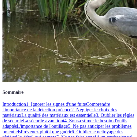
Sommaire
Introduction
1. Ignorer les signes d'une fuite
Comprendre
l'importance de la détection précoce
2. Négliger le choix des
matériaux
La qualité des matériaux est essentielle
3. Oublier les règles
de sécurité
La sécurité avant tout
4. Sous-estimer le besoin d'outils
adaptés
L'importance de l'outillage
5. Ne pas anticiper les problèmes
potentiels
Prévenez plutôt que guérir
6. Oublier le nettoyage des