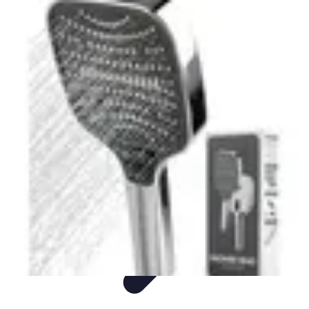
Intervention Plombier
Conseils
Avis Experts
Problèmes Communs
Comparatifs
Outillage
Intervention Plombier