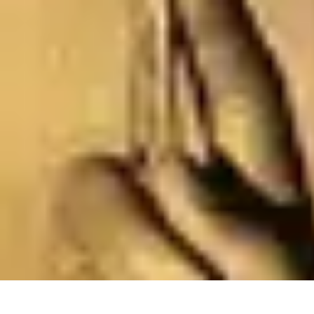
Intervention Plombier
Conseils
Avis Experts
Problèmes Communs
Comparatifs
Outillage
Intervention Plombier