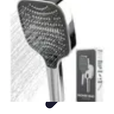
Intervention Plombier
Conseils
Avis Experts
Problèmes Communs
Comparatifs
Outillage
Intervention Plombier