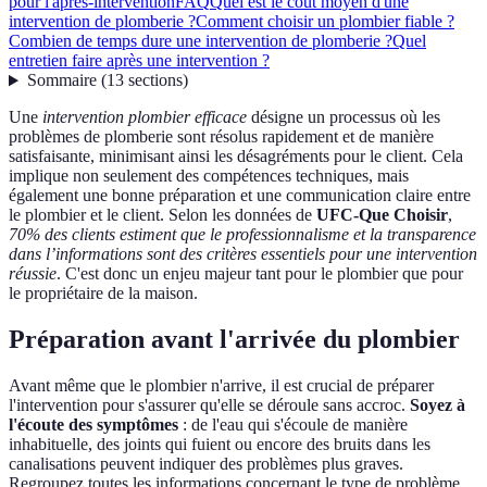
pour l'après-intervention
FAQ
Quel est le coût moyen d'une
intervention de plomberie ?
Comment choisir un plombier fiable ?
Combien de temps dure une intervention de plomberie ?
Quel
entretien faire après une intervention ?
Sommaire
(
13
sections
)
Une
intervention plombier efficace
désigne un processus où les
problèmes de plomberie sont résolus rapidement et de manière
satisfaisante, minimisant ainsi les désagréments pour le client. Cela
implique non seulement des compétences techniques, mais
également une bonne préparation et une communication claire entre
le plombier et le client. Selon les données de
UFC-Que Choisir
,
70% des clients estiment que le professionnalisme et la transparence
dans l’informations sont des critères essentiels pour une intervention
réussie
. C'est donc un enjeu majeur tant pour le plombier que pour
le propriétaire de la maison.
Préparation avant l'arrivée du plombier
Avant même que le plombier n'arrive, il est crucial de préparer
l'intervention pour s'assurer qu'elle se déroule sans accroc.
Soyez à
l'écoute des symptômes
: de l'eau qui s'écoule de manière
inhabituelle, des joints qui fuient ou encore des bruits dans les
canalisations peuvent indiquer des problèmes plus graves.
Regroupez toutes les informations concernant le type de problème