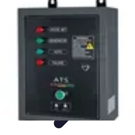
Intervention Plombier
Conseils
Avis Experts
Problèmes Communs
Comparatifs
Outillage
Intervention Plombier