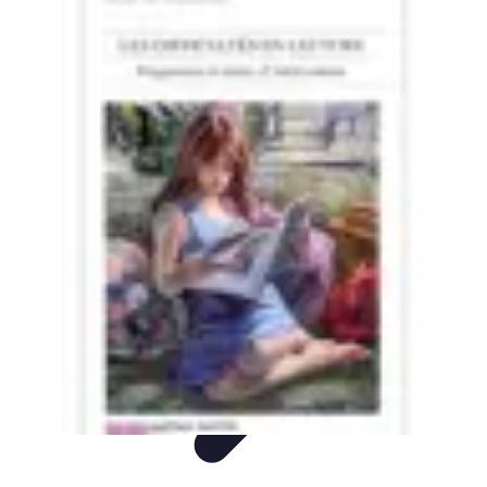
Intervention Plombier
Conseils
Avis Experts
Problèmes Communs
Comparatifs
Outillage
Intervention Plombier