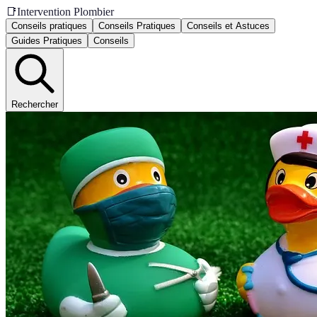
📑
Intervention Plombier
Conseils pratiques
Conseils Pratiques
Conseils et Astuces
Guides Pratiques
Conseils
Rechercher