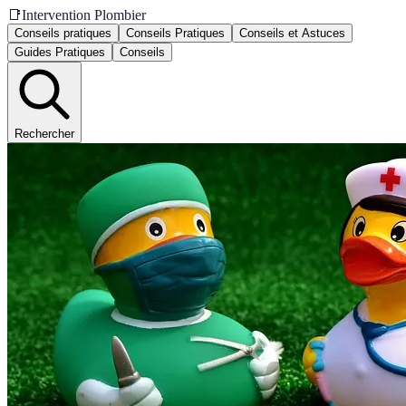
📑
Intervention Plombier
Conseils pratiques
Conseils Pratiques
Conseils et Astuces
Guides Pratiques
Conseils
Rechercher