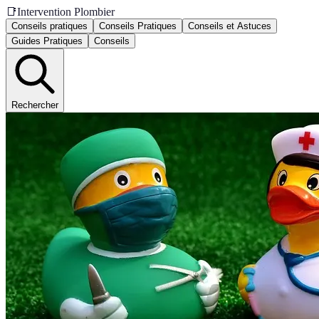
📑
Intervention Plombier
Conseils pratiques
Conseils Pratiques
Conseils et Astuces
Guides Pratiques
Conseils
Rechercher